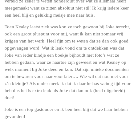
verteld ze zeker te weten honderduit over wat ze allemaal heeft
meegemaakt want ze zitten absoluut niet stil! Ik krijg iedere keer
een heel blij en gelukkig meisje mee naar huis.
Toen Kealey laatst ziek was kon ze toch gewoon bij Joke terecht,
ook een groot pluspunt voor mij, want ik kan niet zomaar vrij
krijgen van het werk. Heel fijn om te weten dat ze dan ook goed
opgevangen word. Wat ik leuk vond om te ontdekken was dat
Joke van ieder kindje een boekje bijhoudt met foto’s wat ze
hebben gedaan, waar ze naartoe zijn geweest en wat Kealey op
welk moment bij Joke deed en kon. Dat zijn unieke documenten
om te bewaren voor haar voor later…. Wie wil dat nou niet voor
z’n kleintje? Als ouder merk ik dat ik daar helaas weinig tijd voor
heb dus het is extra leuk als Joke dat dan ook (heel uitgebreid)
doet!
Joke is een top gastouder en ik ben heel blij dat we haar hebben
gevonden!