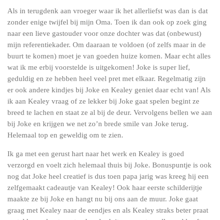
Als in terugdenk aan vroeger waar ik het allerliefst was dan is dat
zonder enige twijfel bij mijn Oma. Toen ik dan ook op zoek ging
naar een lieve gastouder voor onze dochter was dat (onbewust)
mijn referentiekader. Om daaraan te voldoen (of zelfs maar in de
buurt te komen) moet je van goeden huize komen. Maar echt alles
wat ik me erbij voorstelde is uitgekomen! Joke is super lief,
geduldig en ze hebben heel veel pret met elkaar. Regelmatig zijn
er ook andere kindjes bij Joke en Kealey geniet daar echt van! Als
ik aan Kealey vraag of ze lekker bij Joke gaat spelen begint ze
breed te lachen en staat ze al bij de deur. Vervolgens bellen we aan
bij Joke en krijgen we net zo’n brede smile van Joke terug.
Helemaal top en geweldig om te zien.
Ik ga met een gerust hart naar het werk en Kealey is goed
verzorgd en voelt zich helemaal thuis bij Joke. Bonuspuntje is ook
nog dat Joke heel creatief is dus toen papa jarig was kreeg hij een
zelfgemaakt cadeautje van Kealey! Ook haar eerste schilderijtje
maakte ze bij Joke en hangt nu bij ons aan de muur. Joke gaat
graag met Kealey naar de eendjes en als Kealey straks beter praat