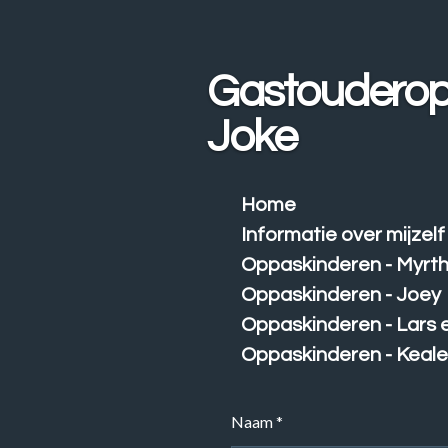
Ga
direct
naar
Gastoudero
de
hoofdinhoud
Joke
Home
Informatie over mijzelf
Oppaskinderen - Myrt
Oppaskinderen - Joey
Oppaskinderen - Lars e
Oppaskinderen - Keal
Naam *