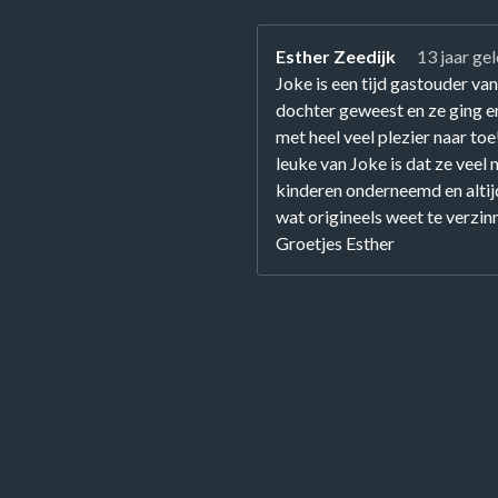
Esther Zeedijk
13 jaar ge
Joke is een tijd gastouder va
dochter geweest en ze ging er
met heel veel plezier naar toe
leuke van Joke is dat ze veel
kinderen onderneemd en alti
wat origineels weet te verzin
Groetjes Esther