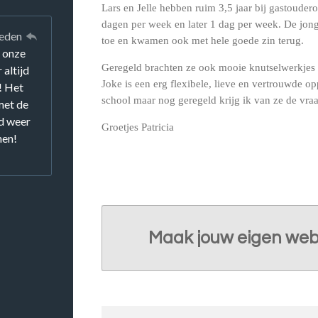
Lars en Jelle hebben ruim 3,5 jaar bij gastoudero
dagen per week en later 1 dag per week. De jong
leden
toe en kwamen ook met hele goede zin terug.
n onze
Geregeld brachten ze ook mooie knutselwerkjes
 altijd
Joke is een erg flexibele, lieve en vertrouwde o
! Het
school maar nog geregeld krijg ik van ze de vra
 met de
jd weer
Groetjes Patricia
nen!
Maak jouw eigen web